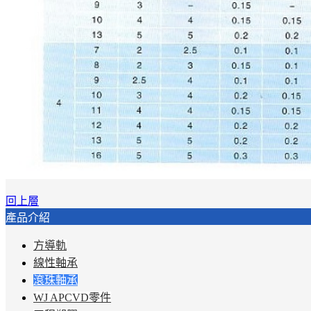
回上層
產品介紹
方導軌
線性軸承
滾珠軸承
WJ APCVD零件