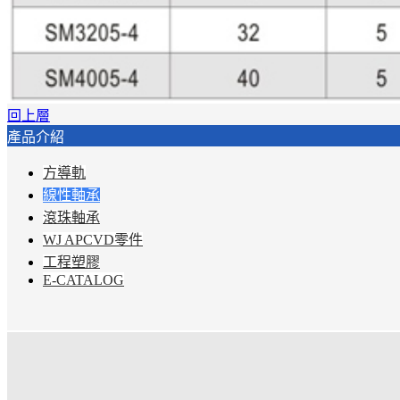
回上層
產品介紹
方導軌
線性軸承
滾珠軸承
WJ APCVD零件
工程塑膠
E-CATALOG