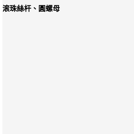
滚珠絲杆、圓螺母