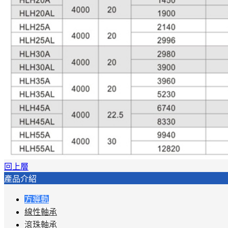
回上層
產品介紹
方導軌
線性軸承
滾珠軸承