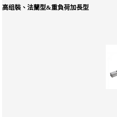
高组裝、法蘭型&重負荷加長型