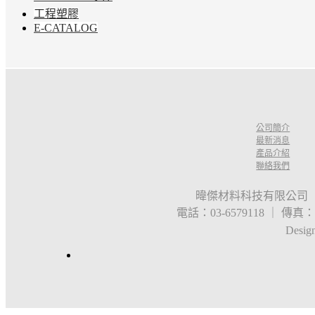
工程塑膠
E-CATALOG
公司簡介
最新消息
產品介紹
聯絡我們
暐傑材料科技有限公司 
電話：03-6579118 ｜ 傳真：03
Desig