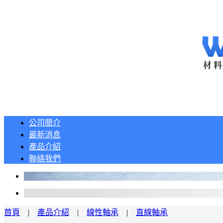
公司簡介
最新消息
產品介紹
聯絡我們
首頁
|
產品介紹
|
線性軸承
|
直線軸承