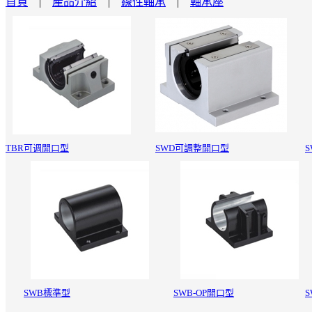
首頁
|
產品介紹
|
線性軸承
|
軸承座
TBR可调開口型
SWD可調整開口型
SWB標準型
SWB-OP開口型
S